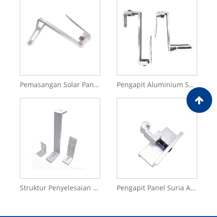
Pemasangan Solar Panel Struktur Tersuai Aluminium Anodized MID Clamp untuk Kurungan
Pengapit Aluminium Suria Solar Aluminium Pengapit Akhir Boleh Laras Pemasangan Panel Suria
Struktur Penyelesaian Sistem Pemasangan PV Pengapit Solar Aluminium
Pengapit Panel Suria Anodized Tahan Pengoksidaan 6005-T5