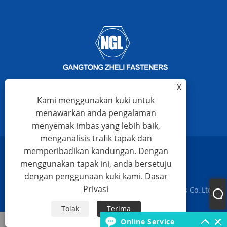
X
Kami menggunakan kuki untuk
menawarkan anda pengalaman
menyemak imbas yang lebih baik,
menganalisis trafik tapak dan
memperibadikan kandungan. Dengan
Links
Sitemap
RSS
XML
Dasar Privasi
menggunakan tapak ini, anda bersetuju
dengan penggunaan kuki kami.
Dasar
Privasi
Hak Cipta © 2023 Ningbo Gangtong Zheli Fasteners Co.,Ltd.
Hak Cipta Terpelihara
Tolak
Terima
whatsapp
Online Service
E-mel