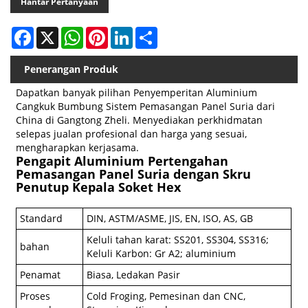
Hantar Pertanyaan
Facebook
X
WhatsApp
Pinterest
LinkedIn
Share
Penerangan Produk
Dapatkan banyak pilihan Penyemperitan Aluminium
Cangkuk Bumbung Sistem Pemasangan Panel Suria dari
China di Gangtong Zheli. Menyediakan perkhidmatan
selepas jualan profesional dan harga yang sesuai,
mengharapkan kerjasama.
Pengapit Aluminium Pertengahan
Pemasangan Panel Suria dengan Skru
Penutup Kepala Soket Hex
Standard
DIN, ASTM/ASME, JIS, EN, ISO, AS, GB
Keluli tahan karat: SS201, SS304, SS316;
bahan
Keluli Karbon: Gr A2; aluminium
Penamat
Biasa, Ledakan Pasir
Proses
Cold Froging, Pemesinan dan CNC,