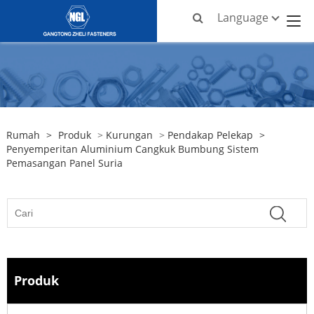
Language
Rumah
>
Produk
>
Kurungan
>
Pendakap Pelekap
>
Penyemperitan Aluminium Cangkuk Bumbung Sistem
Pemasangan Panel Suria
Produk