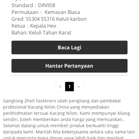
Standard：DIN958
Permukaan： Kemasan Biasa
Gred: SS304 SS316 Keluli karbon
Ketua：Kepala Hex
Bahan: Keluli Tahan Karat
Baca Lagi
Hantar Pertanyaan
<
1
>
Gangtong Zheli Fasteners ialah pengilang dan pembekal
profesional Kacang Nilon China yang menyediakan
perkhidmatan tersuai Kacang Nilon. Kami mempunyai kilang
sendiri, boleh memberikan anda harga yang memuaskan..
Selamat datang untuk membeli produk berkualiti tinggi
daripada kami. Marilah kita bekerjasama antara satu sama lain
untuk mencipta masa depan yang lebih baik dan manfaat