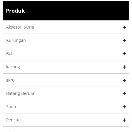
Produk
Aksesori Suria
Kurungan
Bolt
kacang
skru
Batang Berulir
Sauh
Pencuci