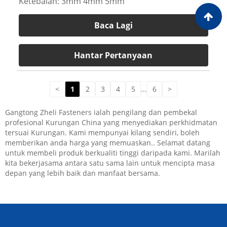
Ketebalan: 3mm 4mm 5mm
Baca Lagi
Hantar Pertanyaan
<
1
2
3
4
5
...
6
>
Gangtong Zheli Fasteners ialah pengilang dan pembekal
profesional Kurungan China yang menyediakan perkhidmatan
tersuai Kurungan. Kami mempunyai kilang sendiri, boleh
memberikan anda harga yang memuaskan.. Selamat datang
untuk membeli produk berkualiti tinggi daripada kami. Marilah
kita bekerjasama antara satu sama lain untuk mencipta masa
depan yang lebih baik dan manfaat bersama.