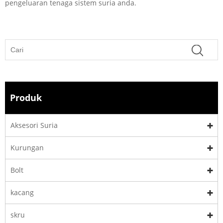
pengeluaran tenaga sistem suria anda.
Produk
Aksesori Suria
Kurungan
Bolt
kacang
skru