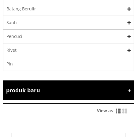
Batang Berulir
Sauh
Pencuci
Rivet
Pin
produk baru
View as