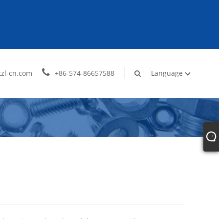
zl-cn.com
+86-574-86657588
Language