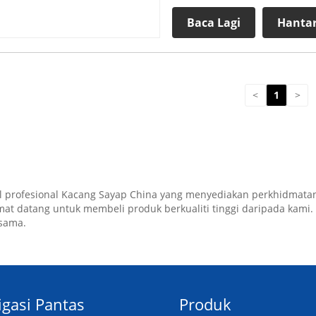
Baca Lagi
Hantar
<
1
>
l profesional Kacang Sayap China yang menyediakan perkhidmatan
 datang untuk membeli produk berkualiti tinggi daripada kami. M
rsama.
gasi Pantas
Produk