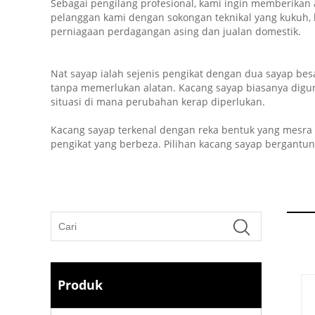
Sebagai pengilang profesional, kami ingin memberika
pelanggan kami dengan sokongan teknikal yang kukuh, 
perniagaan perdagangan asing dan jualan domestik.
Nat sayap ialah sejenis pengikat dengan dua sayap be
tanpa memerlukan alatan. Kacang sayap biasanya digun
situasi di mana perubahan kerap diperlukan.
Kacang sayap terkenal dengan reka bentuk yang mesra 
pengikat yang berbeza. Pilihan kacang sayap bergantu
Produk