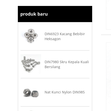
produk baru
DIN6923 Kacang Bebibir
Heksagon
DIN7980 Skru Kepala Kuali
Bersilang
Nat Kunci Nylon DIN985