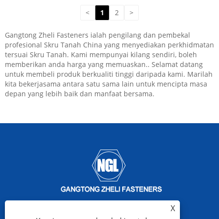
<
1
2
>
Gangtong Zheli Fasteners ialah pengilang dan pembekal
profesional Skru Tanah China yang menyediakan perkhidmatan
tersuai Skru Tanah. Kami mempunyai kilang sendiri, boleh
memberikan anda harga yang memuaskan.. Selamat datang
untuk membeli produk berkualiti tinggi daripada kami. Marilah
kita bekerjasama antara satu sama lain untuk mencipta masa
depan yang lebih baik dan manfaat bersama.
X