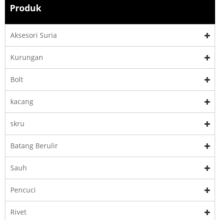
Produk
Aksesori Suria
Kurungan
Bolt
kacang
skru
Batang Berulir
Sauh
Pencuci
Rivet