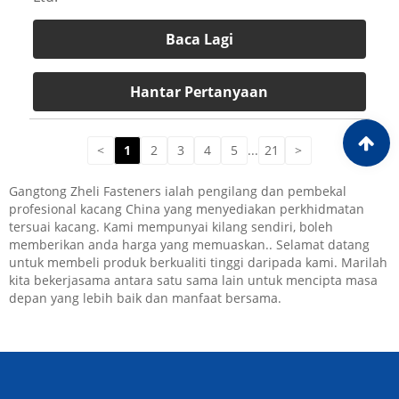
Baca Lagi
Hantar Pertanyaan
<
1
2
3
4
5
...
21
>
Gangtong Zheli Fasteners ialah pengilang dan pembekal
profesional kacang China yang menyediakan perkhidmatan
tersuai kacang. Kami mempunyai kilang sendiri, boleh
memberikan anda harga yang memuaskan.. Selamat datang
untuk membeli produk berkualiti tinggi daripada kami. Marilah
kita bekerjasama antara satu sama lain untuk mencipta masa
depan yang lebih baik dan manfaat bersama.