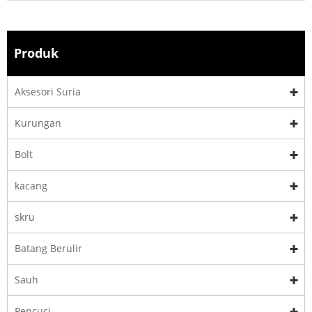
Produk
Aksesori Suria
Kurungan
Bolt
kacang
skru
Batang Berulir
Sauh
Pencuci