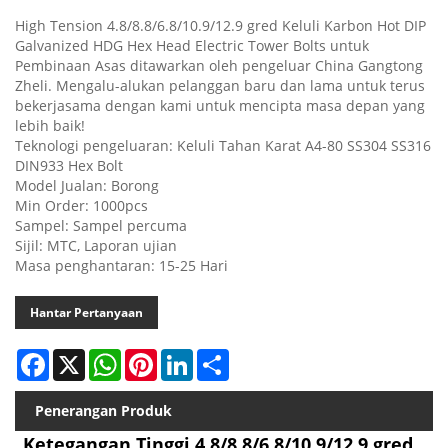
High Tension 4.8/8.8/6.8/10.9/12.9 gred Keluli Karbon Hot DIP
Galvanized HDG Hex Head Electric Tower Bolts untuk
Pembinaan Asas ditawarkan oleh pengeluar China Gangtong
Zheli. Mengalu-alukan pelanggan baru dan lama untuk terus
bekerjasama dengan kami untuk mencipta masa depan yang
lebih baik!
Teknologi pengeluaran: Keluli Tahan Karat A4-80 SS304 SS316
DIN933 Hex Bolt
Model Jualan: Borong
Min Order: 1000pcs
Sampel: Sampel percuma
Sijil: MTC, Laporan ujian
Masa penghantaran: 15-25 Hari
Hantar Pertanyaan
Facebook
X
WhatsApp
Pinterest
LinkedIn
Share
Penerangan Produk
Ketegangan Tinggi 4.8/8.8/6.8/10.9/12.9 gred