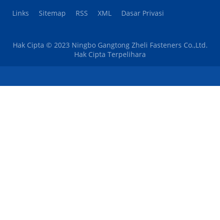
Links
Sitemap
RSS
XML
Dasar Privasi
Hak Cipta © 2023 Ningbo Gangtong Zheli Fasteners Co.,Ltd.
Hak Cipta Terpelihara