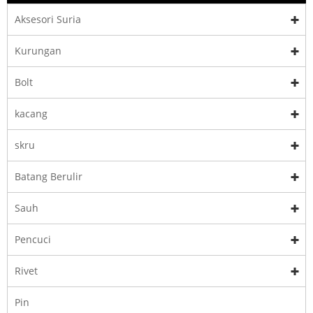
Aksesori Suria
Kurungan
Bolt
kacang
skru
Batang Berulir
Sauh
Pencuci
Rivet
Pin