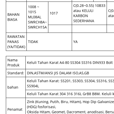
C(0.28~0.55) 10B33
1008 ~
atau KELULI
C(0
1015
1017
BAHAN
KARBON
ata
ML08AL
BIASA
SEDERHANA
SWRCH8A~
SWRCH15A
RAWATAN
PANAS
TIDAK
YA
(YA/TIDAK)
Nama
Keluli Tahan Karat A4-80 SS304 SS316 DIN933 Bolt
Produk
Standard:
DIN,ASTM/ANSI JIS DALAM ISO,AS,GB
Keluli Tahan Karat: SS201, SS303, SS304, SS316, SS
SS904L
bahan
Keluli Tahan Karat 304 316 316L GrB8 B8M. Keluli 
Zink (Kuning, Putih, Biru, Hitam), Hop Dip Galvaniz
(HDG) fosforisasi,
Penamat
Oksida Hitam, Geomet, Dacroment, anodisasi, Bers