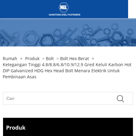
Rumah
>
Produk
>
Bolt
>
Bolt Hex Berat
>
Ketegangan Tinggi 4.8/8.8/6.8/10.9/12.9 Gred Keluli Karbon Hot
DIP Galvanized HDG Hex Head Bolt Menara Elektrik Untuk
Pembinaan Asas
Produk