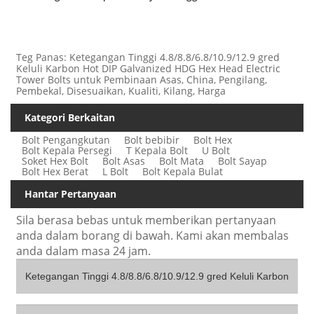
Teg Panas: Ketegangan Tinggi 4.8/8.8/6.8/10.9/12.9 gred
Keluli Karbon Hot DIP Galvanized HDG Hex Head Electric
Tower Bolts untuk Pembinaan Asas, China, Pengilang,
Pembekal, Disesuaikan, Kualiti, Kilang, Harga
Kategori Berkaitan
Bolt Pengangkutan
Bolt bebibir
Bolt Hex
Bolt Kepala Persegi
T Kepala Bolt
U Bolt
Soket Hex Bolt
Bolt Asas
Bolt Mata
Bolt Sayap
Bolt Hex Berat
L Bolt
Bolt Kepala Bulat
Hantar Pertanyaan
Sila berasa bebas untuk memberikan pertanyaan
anda dalam borang di bawah. Kami akan membalas
anda dalam masa 24 jam.