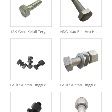
12.9 Gred Keluli Tergalvani Struktur Hex Bolt DIN6914
HDG atau Bolt Hex Heavy Galvanized/Bolt Struktur Keluli ASTM A325
Gr. Kekuatan Tinggi 8.8 Gr.10.9, Gr.12.9 Bolt Heksagon DIN6914 dengan Lebar Besar Merentasi Flat untuk Bolting Struktur
Gr. Kekuatan Tinggi 8.8 Gr.10.9, Gr.12.9 ASTM A325,A490 Heavy Hex Bolt