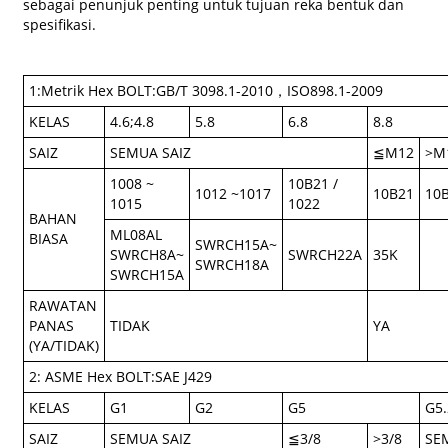
sebagai penunjuk penting untuk tujuan reka bentuk dan
spesifikasi.
1:Metrik Hex BOLT:GB/T 3098.1-2010，ISO898.1-2009
KELAS
4.6;4.8
5.8
6.8
8.8
SAIZ
SEMUA SAIZ
≦M12
>M
1008 ~
10B21 /
1012 ~1017
10B21
10
1015
1022
BAHAN
ML08AL
BIASA
SWRCH15A~
SWRCH8A~
SWRCH22A
35K
SWRCH18A
SWRCH15A
RAWATAN
PANAS
TIDAK
YA
(YA/TIDAK)
2: ASME Hex BOLT:SAE J429
KELAS
G1
G2
G5
G5.
SAIZ
SEMUA SAIZ
≦3/8
>3/8
SE