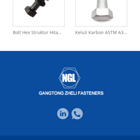
Bolt Hex Struktur Hitam Keluli Kekuatan Tinggi DIN6914
Keluli Karbon ASTM A325 HDG Heavy Hex Head Structural Bolt And Nut