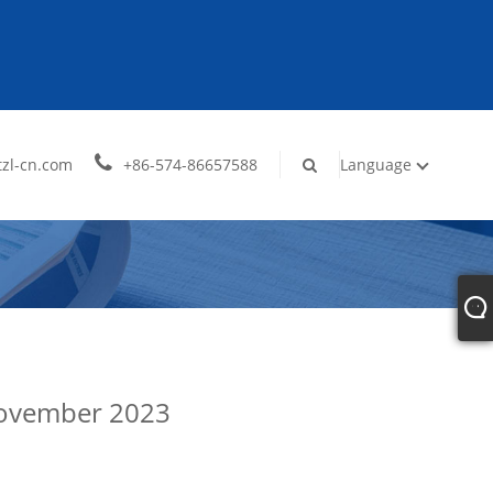
zl-cn.com
+86-574-86657588
Language
November 2023