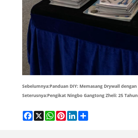
Sebelumnya:
Panduan DIY: Memasang Drywall dengan
Seterusnya:
Pengikat Ningbo Gangtong Zheli: 25 Tahun
Facebook
X
WhatsApp
Pinterest
LinkedIn
Share