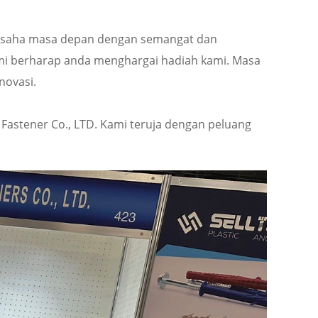
 usaha masa depan dengan semangat dan
ami berharap anda menghargai hadiah kami. Masa
novasi.
 Fastener Co., LTD. Kami teruja dengan peluang