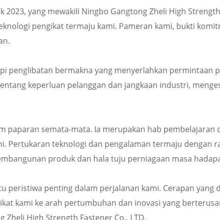
uk 2023, yang mewakili Ningbo Gangtong Zheli High Strengt
ologi pengikat termaju kami. Pameran kami, bukti komitme
an.
tetapi penglibatan bermakna yang menyerlahkan permintaan 
entang keperluan pelanggan dan jangkaan industri, meng
tform paparan semata-mata. Ia merupakan hab pembelajara
rkini. Pertukaran teknologi dan pengalaman termaju dengan
pembangunan produk dan hala tuju perniagaan masa hadap
 peristiwa penting dalam perjalanan kami. Cerapan yang d
t kami ke arah pertumbuhan dan inovasi yang berterusan.
Zheli High Strength Fastener Co., LTD.